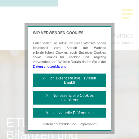
WIR VERWENDEN COOKIES
Freund & Partner
Steuerberatung in Sondershausen
Entscheiden Sie selbst, ob diese Website neben
funktionell zum Betrieb der Website
erforderlichen Cookies auch Betreiber-Cookies
sowie Cookies für Tracking und Targeting
verwenden darf. Weitere Details finden Sie in der
Datenschutzerklärung
.
✓ Ich akzeptiere alle (Vielen
Dank!)
✕ Nur essenzielle Cookies
akzeptieren
✎ Individuelle Präferenzen
ETL
·
Datenschutzerklärung
Impressum
Notwendige Cookies
Bilanzen und
Diese Cookies sind erforderlich, um die
grundlegende Funktionalität der Website