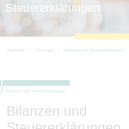
zu sichern.
Steuererklärungen
Tracking- und Targeting-Cookies
Diese Cookies sind erforderlich, um
unsere Website auf Ihre Bedürfnisse hin
zu optimieren. Hierzu gehört eine
bedarfsgerechte Gestaltung und
fortlaufende Verbesserung unseres
Angebotes einschließlich der
Verknüpfung zu Social-Media-
Angeboten von z.B. Facebook und
Startseite
Leistungen
Bilanzen und Steuererklärungen
LinkedIn.
Betreibercookies
Diese Cookies sind erforderlich, um z.B.
Google Maps zu nutzen oder
eingebettete Videos abspielen zu
können.
Bilanzen und Steuererklärungen
Bilanzen und
Steuererklärungen