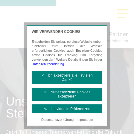
WIR VERWENDEN COOKIES
Freund & Partner
Steuerberatung in Sondershausen
Entscheiden Sie selbst, ob diese Website neben
funktionell zum Betrieb der Website
erforderlichen Cookies auch Betreiber-Cookies
sowie Cookies für Tracking und Targeting
verwenden darf. Weitere Details finden Sie in der
Datenschutzerklärung
.
✓ Ich akzeptiere alle (Vielen
Dank!)
✕ Nur essenzielle Cookies
akzeptieren
Unsere
Stellenangebote
✎ Individuelle Präferenzen
·
Datenschutzerklärung
Impressum
Notwendige Cookies
Diese Cookies sind erforderlich, um die
Jetzt Teil unseres Teams werden und die Zukunft
grundlegende Funktionalität der Website