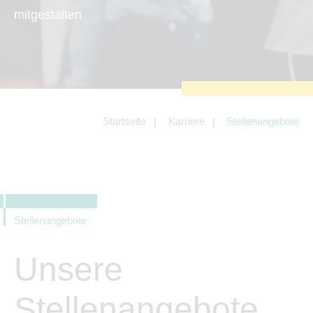
zu sichern.
mitgestalten
Tracking- und Targeting-Cookies
Diese Cookies sind erforderlich, um
unsere Website auf Ihre Bedürfnisse hin
zu optimieren. Hierzu gehört eine
bedarfsgerechte Gestaltung und
fortlaufende Verbesserung unseres
Angebotes einschließlich der
Verknüpfung zu Social-Media-
Angeboten von z.B. Facebook und
Startseite
Karriere
Stellenangebote
LinkedIn.
Betreibercookies
Diese Cookies sind erforderlich, um z.B.
Google Maps zu nutzen oder
eingebettete Videos abspielen zu
können.
Stellenangebote
Unsere
Stellenangebote