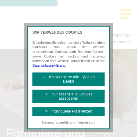
WIR VERWENDEN COOKIES
Freund & Partner
Steuerberatung in Sondershausen
Entscheiden Sie selbst, ob diese Website neben
funktionell zum Betrieb der Website
erforderlichen Cookies auch Betreiber-Cookies
sowie Cookies für Tracking und Targeting
verwenden darf. Weitere Details finden Sie in der
Datenschutzerklärung
.
✓ Ich akzeptiere alle (Vielen
Dank!)
✕ Nur essenzielle Cookies
akzeptieren
✎ Individuelle Präferenzen
·
Datenschutzerklärung
Impressum
Notwendige Cookies
Formulare und
Diese Cookies sind erforderlich, um die
grundlegende Funktionalität der Website