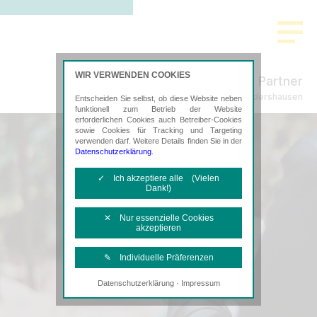
WIR VERWENDEN COOKIES
Freund & Partner
Steuerberatung in Sondershausen
Entscheiden Sie selbst, ob diese Website neben
funktionell zum Betrieb der Website
erforderlichen Cookies auch Betreiber-Cookies
sowie Cookies für Tracking und Targeting
verwenden darf. Weitere Details finden Sie in der
Datenschutzerklärung
.
✓ Ich akzeptiere alle (Vielen
Dank!)
✕ Nur essenzielle Cookies
akzeptieren
✎ Individuelle Präferenzen
·
Datenschutzerklärung
Impressum
Notwendige Cookies
Diese Cookies sind erforderlich, um die
grundlegende Funktionalität der Website